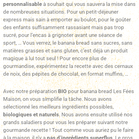
personnalisable
à souhait qui vous sauvera la mise dans
de nombreuses situations. Pour un petit-déjeuner
express mais sain à emporter au boulot, pour le goûter
des enfants suffisamment rassasiant mais pas trop
sucré, pour l’encas à grignoter avant une séance de
sport, … Vous verrez, le banana bread sans sucres, sans
matières grasses et sans gluten, c’est déjà un produit
magique à lui tout seul ! Pour encore plus de
gourmandise, expérimentez la recette avec des cernaux
de noix, des pépites de chocolat, en format muffins, …
Avec notre préparation
BIO
pour banana bread Les Fées
Maison, on vous simplifie la tâche. Nous avons
sélectionné les meilleurs ingrédients possibles,
biologiques et naturels
. Nous avons ensuite utilisé nos
grands saladiers pour vous les préparer suivant notre
gourmande recette ! Tout comme vous auriez pu le faire
à la maison, il n’y a
pas d’ingrédients superflus
. Le gros