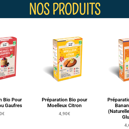
NOS PRODUITS
n Bio Pour
Préparation Bio pour
Préparati
ou Gaufres
Moelleux Citron
Banan
(Naturell
0
€
4,90
€
Glu
4,