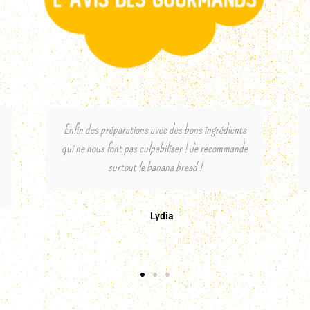
J'ai préparé le fondant au chocolat pour un
anniversaire, il a fait l'unanimité! Très fondant, pas
trop sucré, un bon goût de chocolat...
Jérôme