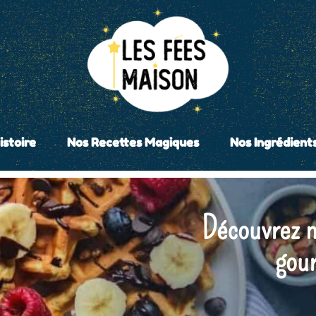
istoire
Nos Recettes Magiques
Nos Ingrédient
Décou